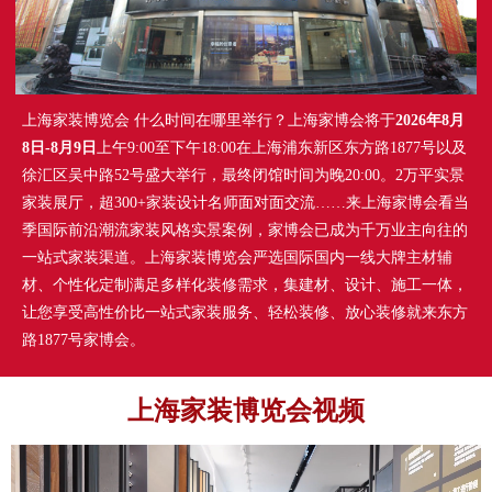
上海家装博览会 什么时间在哪里举行？上海家博会将于
2026年8月
8日-8月9日
上午9:00至下午18:00在上海浦东新区东方路1877号以及
徐汇区吴中路52号盛大举行，最终闭馆时间为晚20:00。2万平实景
家装展厅，超300+家装设计名师面对面交流……来上海家博会看当
季国际前沿潮流家装风格实景案例，家博会已成为千万业主向往的
一站式家装渠道。上海家装博览会严选国际国内一线大牌主材辅
材、个性化定制满足多样化装修需求，集建材、设计、施工一体，
让您享受高性价比一站式家装服务、轻松装修、放心装修就来东方
路1877号家博会。
上海家装博览会视频