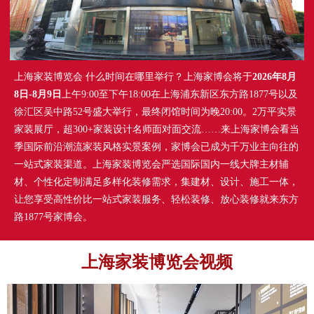
上海家装博览会 什么时间在哪里举行？上海家博会将于
2026年8月
8日-8月9日
上午9:00至下午18:00在上海浦东新区东方路1877号以及
徐汇区吴中路52号盛大举行，最终闭馆时间为晚20:00。2万平实景
家装展厅，超300+家装设计名师面对面交流……来上海家博会看当
季国际前沿潮流家装风格实景案例，家博会已成为千万业主向往的
一站式家装渠道。上海家装博览会严选国际国内一线大牌主材辅
材、个性化定制满足多样化装修需求，集建材、设计、施工一体，
让您享受高性价比一站式家装服务、轻松装修、放心装修就来东方
路1877号家博会。
上海家装博览会视频