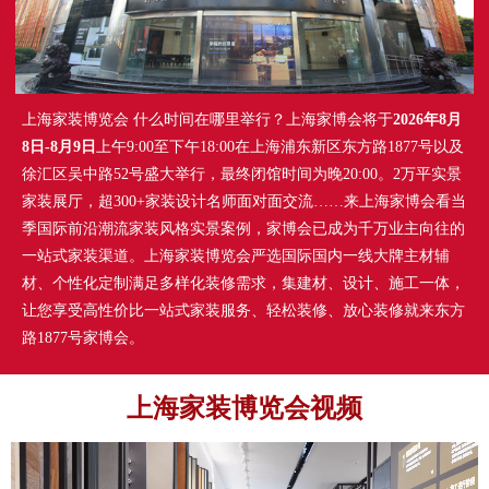
上海家装博览会 什么时间在哪里举行？上海家博会将于
2026年8月
8日-8月9日
上午9:00至下午18:00在上海浦东新区东方路1877号以及
徐汇区吴中路52号盛大举行，最终闭馆时间为晚20:00。2万平实景
家装展厅，超300+家装设计名师面对面交流……来上海家博会看当
季国际前沿潮流家装风格实景案例，家博会已成为千万业主向往的
一站式家装渠道。上海家装博览会严选国际国内一线大牌主材辅
材、个性化定制满足多样化装修需求，集建材、设计、施工一体，
让您享受高性价比一站式家装服务、轻松装修、放心装修就来东方
路1877号家博会。
上海家装博览会视频